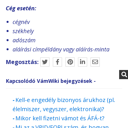
Cég esetén:
cégnév
székhely
adószám
aláírási címpéldány vagy aláírás-minta
Megosztás:
Kapcsolódó VámWiki bejegyzések -
Kell-e engedély bizonyos árukhoz (pl.
élelmiszer, vegyszer, elektronika)?
Mikor kell fizetni vámot és ÁFÁ-t?
Mi az a VPID/EORI szám, és hogyan