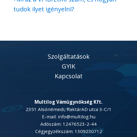
tudok ilyet igényelni?
Szolgáltatások
GYIK
Kapcsolat
Multilog Vámügynökség Kft.
2351 Alsónémedi, RaktárAD utca 3-C/1
E-mail: info@multilog.hu
Adószám: 12476523-2-44
Cégjegyzékszám: 1309230712