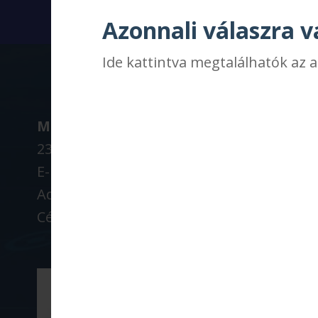
Azonnali válaszra 
Ide kattintva megtalálhatók az 
Multilog Vámügynökség Kft.
2351 Alsónémedi, RaktárAD utca 3-C/1
E-mail: info@multilog.hu
Adószám: 12476523-2-44
Cégjegyzékszám: 1309230712