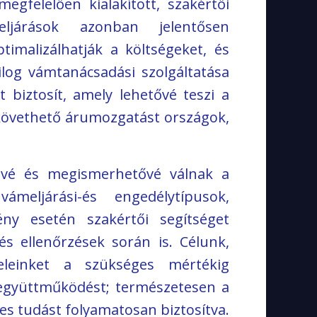
egfelelően kialakított, szakértői
ljárások azonban jelentősen
Szállítmányozás
timalizálhatják a költségeket, és
log vámtanácsadási szolgáltatása
 biztosít, amely lehetővé teszi a
követhető árumozgatást országok,
ővé és megismerhetővé válnak a
ámeljárási-és engedélytípusok,
ény esetén szakértői segítséget
s ellenőrzések során is. Célunk,
leinket a szükséges mértékig
Egyéb
 együttműködést; természetesen a
s tudást folyamatosan biztosítva.