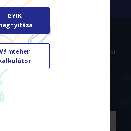
GYIK
megnyitása
Vámteher
Szolgáltatások
GYIK
Kapcsolat
kalkulátor