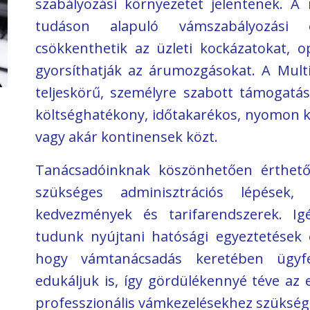
szabályozási környezetet jelentenek. A m
tudáson alapuló vámszabályozási e
Vámtanácsadás
csökkenthetik az üzleti kockázatokat, op
gyorsíthatják az árumozgásokat. A Multi
teljeskörű, személyre szabott támogatást
költséghatékony, időtakarékos, nyomon 
vagy akár kontinensek közt.
Tanácsadóinknak köszönhetően érthet
szükséges adminisztrációs lépések, v
kedvezmények és tarifarendszerek. Ig
tudunk nyújtani hatósági egyeztetések é
hogy vámtanácsadás keretében ügyfe
Raktározás
edukáljuk is, így gördülékennyé téve az
professzionális vámkezelésekhez szüksége