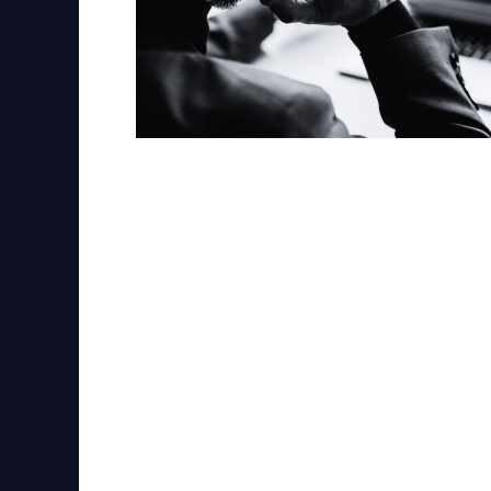
Vámkezelés
Árutovábbítás