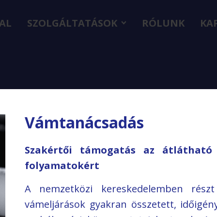
AL
SZOLGÁLTATÁSOK
RÓLUNK
KA
Miben segíthetünk? - Szolgáltatásain
Vámtanácsadás
Szakértői támogatás az átlátható
folyamatokért
A nemzetközi kereskedelemben részt
vámeljárások gyakran összetett, időigén