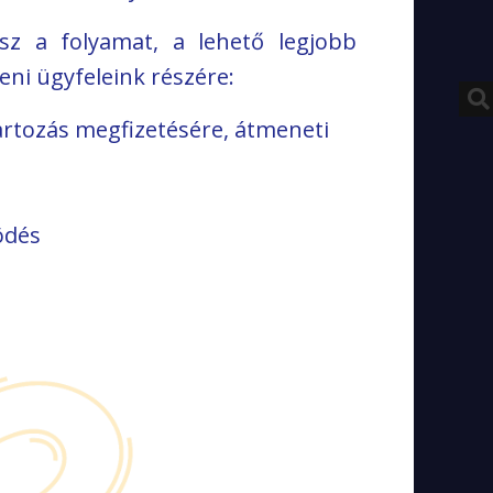
sz a folyamat, a lehető legjobb
ni ügyfeleink részére:
artozás megfizetésére, átmeneti
ödés
látor