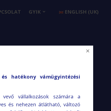
PCSOLAT
GYIK
ENGLISH (UK)
k
×
 és hatékony vámügyintézési
 vevő vállalkozások számára a
yes és nehezen átlátható, változó