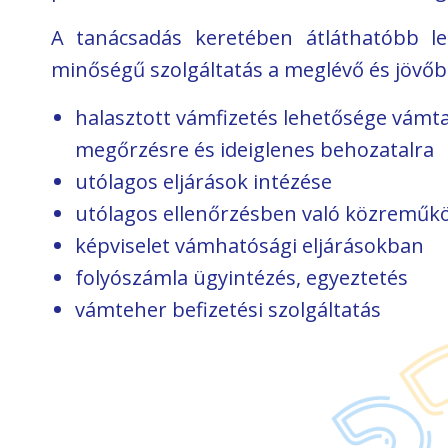
A tanácsadás keretében átláthatóbb le
minőségű szolgáltatás a meglévő és jövőbe
halasztott vámfizetés lehetősége vámt
megőrzésre és ideiglenes behozatalra
utólagos eljárások intézése
utólagos ellenőrzésben való közreműk
képviselet vámhatósági eljárásokban
folyószámla ügyintézés, egyeztetés
Vámteher kalku
ető dokumentumok
vámteher befizetési szolgáltatás