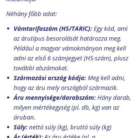
Néhány főbb adat:
Vámtarifaszám (HS/TARIC):
Egy kód, ami
az árutípus besorolását határozza meg.
Például a magyar vámokmányon meg kell
adni az első 6 számjegyet (HS-szám), plusz
további alszámokat.
Származási ország kódja:
Meg kell adni,
hogy az áru mely országból származik.
Áru mennyisége/darabszám:
Hány darab,
milyen mértékegység (pl. db, kg) van az
áruban.
Súly:
nettó súly (kg), bruttó súly (kg)
Ár (érték):
Az áru értéke (pl. a