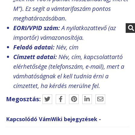
M”). Ez segít a vámtarifaszám pontos
meghatározásában.
EORI/VPID szám:
A nyilatkozattevő (az
importőr) vámazonosítója.
Feladó adatai:
Név, cím
Címzett adatai:
Név, cím, kapcsolattartó
elérhetősége (telefonszám, e-mail), mert a
vámhatóságnak el kell tudnia érni a
címzettet, ha kérdés merülne fel.
Megosztás:
Kapcsolódó VámWiki bejegyzések -