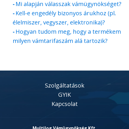
Mi alapján válasszak vámügynökséget?
Kell-e engedély bizonyos árukhoz (pl.
élelmiszer, vegyszer, elektronika)?
Hogyan tudom meg, hogy a termékem
milyen vámtarifaszám alá tartozik?
Szolgáltatások
GYIK
Kapcsolat
Multilog Vámügynökség Kft.