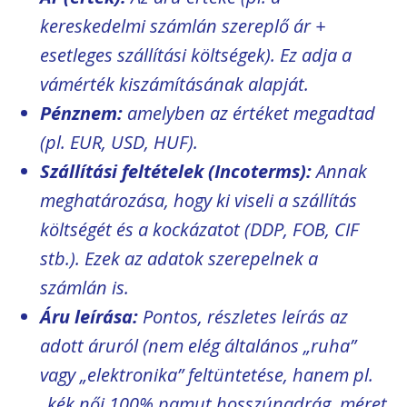
kereskedelmi számlán szereplő ár +
esetleges szállítási költségek). Ez adja a
vámérték kiszámításának alapját.
Pénznem:
amelyben az értéket megadtad
(pl. EUR, USD, HUF).
Szállítási feltételek (Incoterms):
Annak
meghatározása, hogy ki viseli a szállítás
költségét és a kockázatot (DDP, FOB, CIF
stb.). Ezek az adatok szerepelnek a
számlán is.
Áru leírása:
Pontos, részletes leírás az
adott áruról (nem elég általános „ruha”
vagy „elektronika” feltüntetése, hanem pl.
„kék női 100% pamut hosszúnadrág, méret