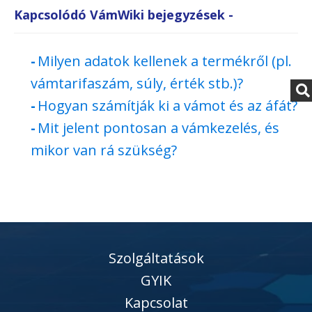
Kapcsolódó VámWiki bejegyzések -
Milyen adatok kellenek a termékről (pl.
vámtarifaszám, súly, érték stb.)?
Hogyan számítják ki a vámot és az áfát?
Mit jelent pontosan a vámkezelés, és
mikor van rá szükség?
Szolgáltatások
GYIK
Kapcsolat