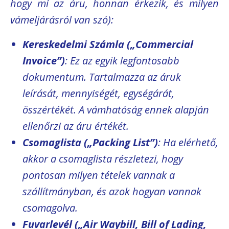
hogy mi az áru, honnan érkezik, és milyen
vámeljárásról van szó):
Kereskedelmi Számla („Commercial
Invoice”)
: Ez az egyik legfontosabb
dokumentum. Tartalmazza az áruk
leírását, mennyiségét, egységárát,
összértékét. A vámhatóság ennek alapján
ellenőrzi az áru értékét.
Csomaglista („Packing List”)
: Ha elérhető,
akkor a csomaglista részletezi, hogy
pontosan milyen tételek vannak a
szállítmányban, és azok hogyan vannak
csomagolva.
Fuvarlevél („Air Waybill, Bill of Lading,