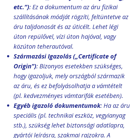
etc.”)
: Ez a dokumentum az áru fizikai
szállításának módját rögzíti, feltüntetve az
áru taljdonosát és az úticélt. Lehet légi
úton repülővel, vízi úton hajóval, vagy
közúton teherautóval.
Származási Igazolás („Certificate of
Origin”)
: Bizonyos esetekben szükséges,
hogy igazoljuk, mely országból származik
az áru, és ez befolyásolhatja a vámtételt
(pl. kedvezményes vámtarifák esetében).
Egyéb igazoló dokumentumok
: Ha az áru
speciális (pl. technikai eszköz, vegyianyag
stb.), szükség lehet biztonsági adatlapra,
gyártói leírásra, szakmai rajzokra. A