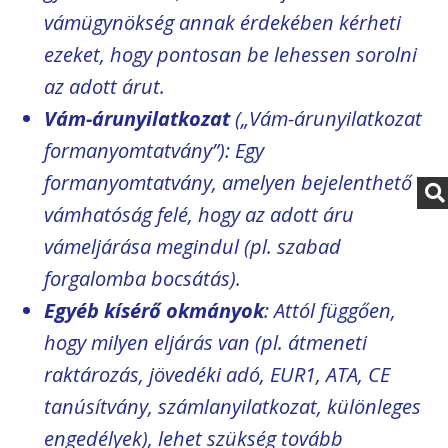
vámügynökség annak érdekében kérheti
ezeket, hogy pontosan be lehessen sorolni
az adott árut.
Vám-árunyilatkozat
(„Vám-árunyilatkozat
formanyomtatvány”): Egy
formanyomtatvány, amelyen bejelenthető a
vámhatóság felé, hogy az adott áru
vámeljárása megindul (pl. szabad
forgalomba bocsátás).
Egyéb kísérő okmányok
: Attól függően,
hogy milyen eljárás van (pl. átmeneti
raktározás, jövedéki adó, EUR1, ATA, CE
tanúsítvány, számlanyilatkozat, különleges
engedélyek), lehet szükség tovább