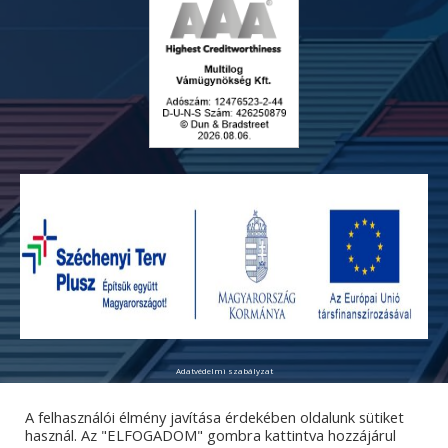
Adatvédelmi szabályzat
© Copyright 2026 - Multilog Kft. Minden jog fenntartva!
The text and image elements of the website are protected by copyright. Their use without permission
A felhasználói élmény javítása érdekében oldalunk sütiket
is prohibited!
használ. Az "ELFOGADOM" gombra kattintva hozzájárul
Engedély nélküli felhasználásuk tilos!