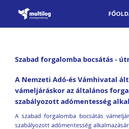
FŐOLD
Szabad forgalomba bocsátás - ú
A Nemzeti Adó-és Vámhivatal ált
vámeljáráskor az általános forgal
szabályozott adómentesség alka
A szabad forgalomba bocsátás vámeljárá
szabályozott adómentesség alkalmazásáró