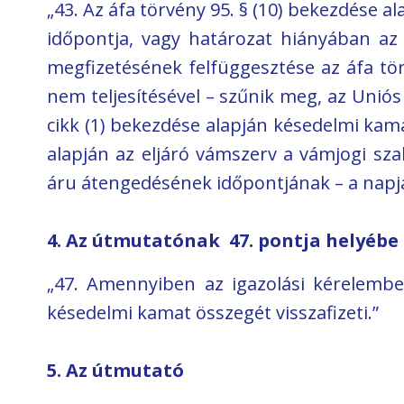
„43. Az áfa törvény 95. § (10) bekezdése
időpontja, vagy határozat hiányában a
megfizetésének felfüggesztése az áfa tör
nem teljesítésével – szűnik meg, az Unió
cikk (1) bekezdése alapján késedelmi kamat
alapján az eljáró vámszerv a vámjogi s
áru átengedésének időpontjának – a napját
4. Az útmutatónak 47. pontja helyébe 
„47. Amennyiben az igazolási kérelemben 
késedelmi kamat összegét visszafizeti.”
5. Az útmutató