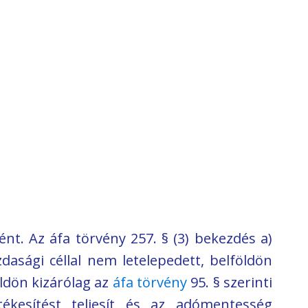
nt. Az áfa törvény 257. § (3) bekezdés a)
dasági céllal nem letelepedett, belföldön
öldön kizárólag az
áfa törvény
95. § szerinti
kesítést teljesít és az adómentesség