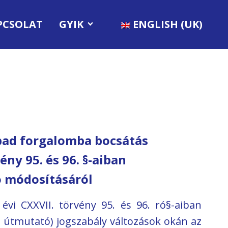
PCSOLAT
GYIK
ENGLISH (UK)
abad forgalomba bocsátás
ény 95. és 96. §-aiban
ó módosításáról
vi CXXVII. törvény 95. és 96. ró§-aiban
 útmutató) jogszabály változások okán az