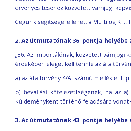
érvényesítéséhez közvetett vámjogi képvi
Cégünk segítségére lehet, a Multilog Kft.
2. Az útmutatónak 36. pontja helyébe 
„36. Az importálónak, közvetett vámjogi k
érdekében eleget kell tennie az áfa törvén
a) az áfa törvény 4/A. számú melléklet I. p
b) bevallási kötelezettségének, ha az a
küldeményként történő feladására vonatko
3. Az útmutatónak 43. pontja helyébe 