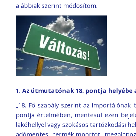
alábbiak szerint módosítom.
1. Az útmutatónak 18. pontja helyébe 
„18. Fő szabály szerint az importálónak 
pontja értelmében, mentesül ezen bejelen
lakóhellyel vagy szokásos tartózkodási he
adómentes termékimportot megalapozó