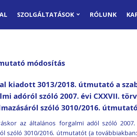
AL
SZOLGÁLTATÁSOK
RÓLUNK
KA
tmutató módosítás
al kiadott 3013/2018. útmutató a sz
mi adóról szóló 2007. évi CXXVII. törv
lmazásáról szóló 3010/2016. útmutat
skor az általános forgalmi adól szóló 2007. é
l szóló 3010/2016. útmutatót (a továbbiakban: