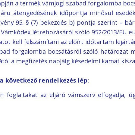
 alapján a termék vámjogi szabad forgalomba bo
z áru átengedésének időpontja minősül esedé
vény 95. § (7) bekezdés b) pontja szerint – bár
s Vámkódex létrehozásáról szóló 952/2013/EU eu
ot kell felszámítani az előírt időtartam lejárt
zabad forgalomba bocsátásról szóló határozat 
ól a megfizetés napjáig késedelmi kamat kiszabá
a következő rendelkezés lép:
foglaltakat az eljáró vámszerv elfogadja, úgy