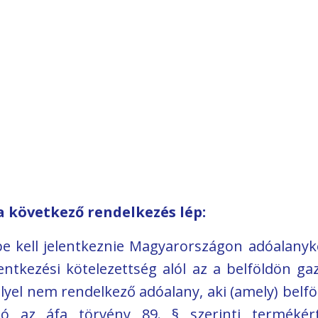
a következő rendelkezés lép:
be kell jelentkeznie Magyarországon adóalanyké
tkezési kötelezettség alól az a belföldön gaz
llyel nem rendelkező adóalany, aki (amely) belf
 az áfa törvény 89. § szerinti termékérté