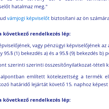
selőt hatalmaz meg."
 tud
vámjogi képviselőt
biztosítani az ön számára
a következő rendelkezés lép:
épviselőjének, vagy pénzügyi képviselőjének az
y 95.§ (1) bekezdés a) és a 95.§ (9) bekezdés b)
ont szerinti szerinti összesítőnyilatkozat-tételi
) alpontban említett kötelezettség a termék el
zó határidő lejártát követő 15. naphoz képest 
a következő rendelkezés lép: