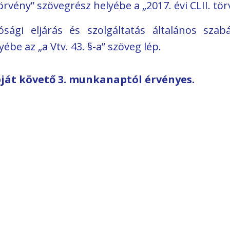
 törvény” szövegrész helyébe a „2017. évi CLII. tö
sági eljárás és szolgáltatás általános szabá
ébe az „a Vtv. 43. §-a” szöveg lép.
ját követő 3. munkanaptól érvényes.