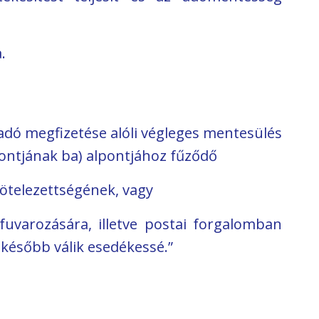
.
 adó megfizetése alóli végleges mentesülés
 pontjának ba) alpontjához fűződő
 kötelezettségének, vagy
fuvarozására, illetve postai forgalomban
később válik esedékessé.”