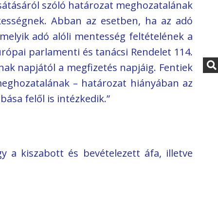
csátásáról szóló határozat meghozatalának
kességnek. Abban az esetben, ha az adó
melyik adó alóli mentesség feltételének a
rópai parlamenti és tanácsi Rendelet 114.
ának napjától a megfizetés napjáig. Fentiek
meghozatalának – határozat hiányában az
sa felől is intézkedik.”
 a kiszabott és bevételezett áfa, illetve