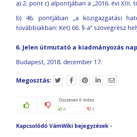
a) 2. pont c) alpontjában a „2016. évi XIII.
b) 46. pontjában „a közigazgatási ható
továbbiakban: Ket) 66. §-a” szövegrész hely
6. Jelen útmutató a kiadmányozás nap
Budapest, 2018. december 17.
Megosztás:
Összesen
0
Votes
0
0
Kapcsolódó VámWiki bejegyzések -