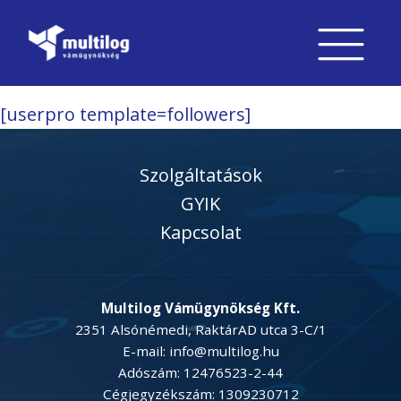
[userpro template=followers]
Szolgáltatások
GYIK
Kapcsolat
Multilog Vámügynökség Kft.
2351 Alsónémedi, RaktárAD utca 3-C/1
E-mail: info@multilog.hu
Adószám: 12476523-2-44
Cégjegyzékszám: 1309230712