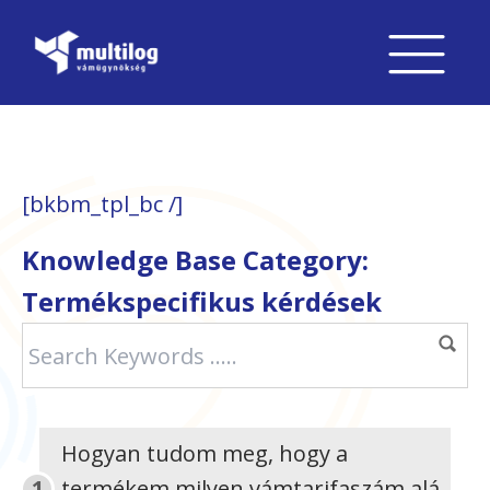
[bkbm_tpl_bc /]
Knowledge Base Category:
Termékspecifikus kérdések
Hogyan tudom meg, hogy a
termékem milyen vámtarifaszám alá