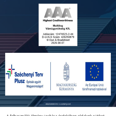
Adatvédelmi szabályzat
© Copyright 2026 - Multilog Kft. Minden jog fenntartva!
The text and image elements of the website are protected by copyright. Their use without permission
A felhasználói élmény javítása érdekében oldalunk sütiket