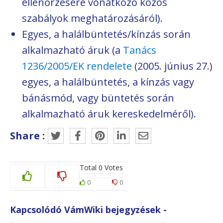
ellenőrzésére vonatkozó közös
szabályok meghatározásáról).
Egyes, a halálbüntetés/kínzás során
alkalmazható áruk (a
Tanács
1236/2005/EK rendelete
(2005. június 27.)
egyes, a halálbüntetés, a kínzás vagy
bánásmód, vagy büntetés során
alkalmazható áruk kereskedelméről).
Share :
Total
0
Votes
0
0
Kapcsolódó VámWiki bejegyzések -