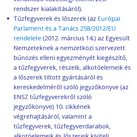
rendszer kialakításáról).
Tűzfegyverek és lőszerek (az
Európai
Parlament és a Tanács 258/2012/EU
rendelete
(2012. március 14.) az Egyesült
Nemzeteknek a nemzetközi szervezett
bűnözés elleni egyezményét kiegészítő,
a tűzfegyverek, részeik, alkotóelemeik és
a lőszerek tiltott gyártásáról és
kereskedelméről szóló jegyzőkönyve (az
ENSZ tűzfegyverekről szóló
jegyzőkönyve) 10. cikkének
végrehajtásáról, valamint a
tűzfegyverek, tűzfegyverdarabok,
alkotóelemeik és lőszereik kiviteli