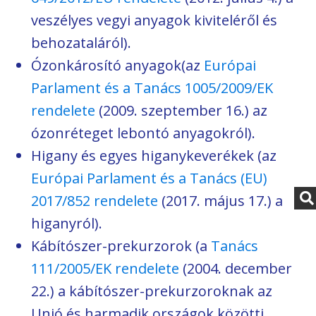
veszélyes vegyi anyagok kiviteléről és
behozataláról).
Ózonkárosító anyagok(az
Európai
Parlament és a Tanács 1005/2009/EK
rendelete
(2009. szeptember 16.) az
ózonréteget lebontó anyagokról).
Higany és egyes higanykeverékek (az
Európai Parlament és a Tanács (EU)
2017/852 rendelete
(2017. május 17.) a
higanyról).
Kábítószer-prekurzorok (a
Tanács
111/2005/EK rendelete
(2004. december
22.) a kábítószer-prekurzoroknak az
Unió és harmadik országok közötti