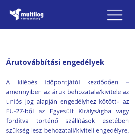
Árutovábbítási engedélyek
A kilépés időpontjától kezdődően –
amennyiben az áruk behozatala/kivitele az
uniós jog alapján engedélyhez kötött– az
EU-27-ből az Egyesült Királyságba vagy
fordítva történő szállítások esetében
szükség lesz behozatali/kiviteli engedélyre,