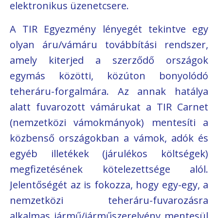
elektronikus üzenetcsere.
A TIR Egyezmény lényegét tekintve egy
olyan áru/vámáru továbbítási rendszer,
amely kiterjed a szerződő országok
egymás közötti, közúton bonyolódó
teheráru-forgalmára. Az annak hatálya
alatt fuvarozott vámárukat a TIR Carnet
(nemzetközi vámokmányok) mentesíti a
közbenső országokban a vámok, adók és
egyéb illetékek (járulékos költségek)
megfizetésének kötelezettsége alól.
Jelentőségét az is fokozza, hogy egy-egy, a
nemzetközi teheráru-fuvarozásra
alkalmas jármű/járműszerelvény mentesül