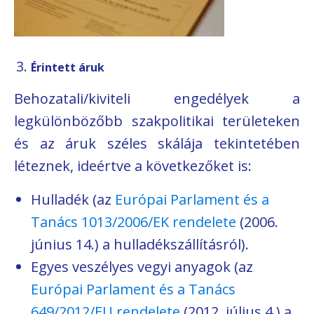
Érintett áruk
Behozatali/kiviteli engedélyek a
legkülönbözőbb szakpolitikai területeken
és az áruk széles skálája tekintetében
léteznek, ideértve a következőket is:
Hulladék (az
Európai Parlament és a
Tanács 1013/2006/EK rendelete
(2006.
június 14.) a hulladékszállításról).
Egyes veszélyes vegyi anyagok (az
Európai Parlament és a Tanács
649/2012/EU rendelete
(2012. július 4.) a