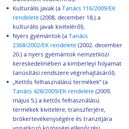
Kulturális javak (a
Tanács 116/2009/EK
rendelete
(2008. december 18.) a
kulturális javak kiviteléről).
Nyers gyémántok (a
Tanács
2368/2002/EK rendelete
(2002. december
20.) a nyers gyémántok nemzetközi
kereskedelmében a kimberleyi folyamat
tanúsítási rendszere végrehajtásáról).
„Kettős felhasználású termékek” (a
Tanács 428/2009/EK rendelete
(2009.
május 5.) a kettős felhasználású
termékek kivitelére, transzferjére,
brókertevékenységére és tranzitjára
vonatkozó közösségi ellenőrzési