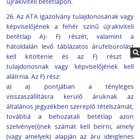
újrakiviteli betétlapon.
26. Az ATA igazolvány tulajdonosának vagy
képviselőjének a fehér színű újrakiviteli
betétlap A)- F) részét, valamint a
hátoldalán levő táblázatos árufelsorolást
kell kitöltenie és az F) részt a
tulajdonosnak vagy képviselőjének kell
aláírnia. Az F) rész:
a) a) pontjában a tényleges
visszaszállításra kerülő áruknak az
általános jegyzékben szereplő tételszámát,
továbbá a behozatali betétlap azon
szelvénye(i)nek számát kell beírni, amely
(vagy amelyek) alapján az áru ideiglenes