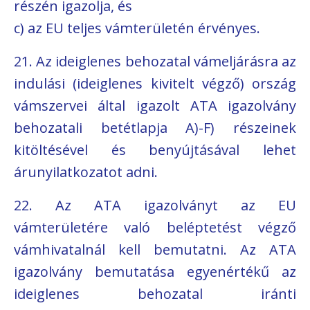
részén igazolja, és
c) az EU teljes vámterületén érvényes.
21. Az ideiglenes behozatal vámeljárásra az
indulási (ideiglenes kivitelt végző) ország
vámszervei által igazolt ATA igazolvány
behozatali betétlapja A)-F) részeinek
kitöltésével és benyújtásával lehet
árunyilatkozatot adni.
22. Az ATA igazolványt az EU
vámterületére való beléptetést végző
vámhivatalnál kell bemutatni. Az ATA
igazolvány bemutatása egyenértékű az
ideiglenes behozatal iránti