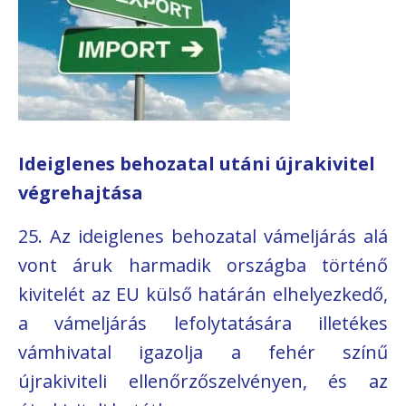
Ideiglenes behozatal utáni újrakivitel
végrehajtása
25. Az ideiglenes behozatal vámeljárás alá
vont áruk harmadik országba történő
kivitelét az EU külső határán elhelyezkedő,
a vámeljárás lefolytatására illetékes
vámhivatal igazolja a fehér színű
újrakiviteli ellenőrzőszelvényen, és az