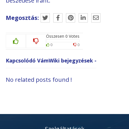
beszedése iránt.
Megosztás:
Összesen
0
Votes
0
0
Kapcsolódó VámWiki bejegyzések -
No related posts found !
Szolgáltatások