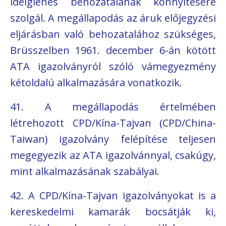
ideiglenes behozatalának könnyítésére
szolgál. A megállapodás az áruk előjegyzési
eljárásban való behozatalához szükséges,
Brüsszelben 1961. december 6-án kötött
ATA igazolványról szóló vámegyezmény
kétoldalú alkalmazására vonatkozik.
41. A megállapodás értelmében
létrehozott CPD/Kína-Tajvan (CPD/China-
Taiwan) igazolvány felépítése teljesen
megegyezik az ATA igazolvánnyal, csakúgy,
mint alkalmazásának szabályai.
42. A CPD/Kína-Tajvan igazolványokat is a
kereskedelmi kamarák bocsátják ki,