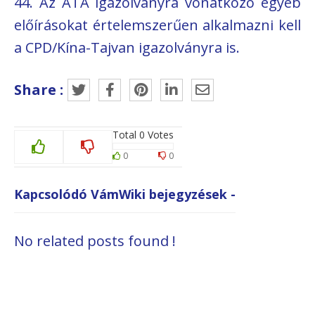
44. Az ATA igazolványra vonatkozó egyéb
előírásokat értelemszerűen alkalmazni kell
a CPD/Kína-Tajvan igazolványra is.
Share :
Total
0
Votes
0
0
Kapcsolódó VámWiki bejegyzések -
No related posts found !