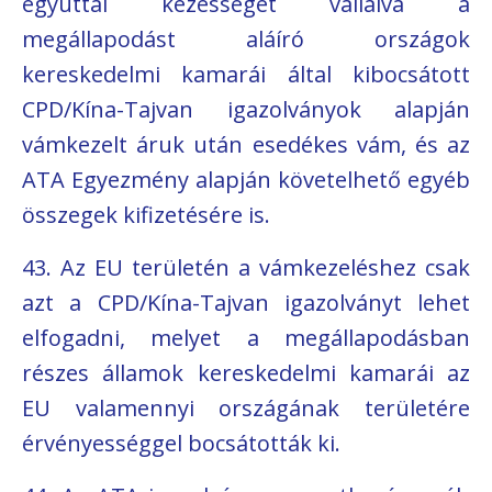
egyúttal kezességet vállalva a
megállapodást aláíró országok
kereskedelmi kamarái által kibocsátott
CPD/Kína-Tajvan igazolványok alapján
vámkezelt áruk után esedékes vám, és az
ATA Egyezmény alapján követelhető egyéb
összegek kifizetésére is.
43. Az EU területén a vámkezeléshez csak
azt a CPD/Kína-Tajvan igazolványt lehet
elfogadni, melyet a megállapodásban
részes államok kereskedelmi kamarái az
EU valamennyi országának területére
érvényességgel bocsátották ki.