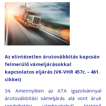
Az elintézetlen árutovábbítás kapcsán
felmerülő vámeljárásokkal
kapcsolatos eljárás (VK-VHR 457c. – 461.
cikkei)
34. Amennyiben az ATA igazolvánnyal
árutovábbítási vámeljárás alá vont áruk
rendeltetési vámhivatalnál történő