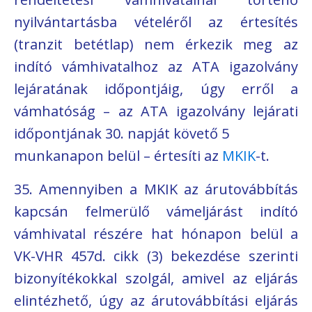
nyilvántartásba vételéről az értesítés
(tranzit betétlap) nem érkezik meg az
indító vámhivatalhoz az ATA igazolvány
lejáratának időpontjáig, úgy erről a
vámhatóság – az ATA igazolvány lejárati
időpontjának 30. napját követő 5
munkanapon belül – értesíti az
MKIK
-t.
35. Amennyiben a MKIK az árutovábbítás
kapcsán felmerülő vámeljárást indító
vámhivatal részére hat hónapon belül a
VK-VHR 457d. cikk (3) bekezdése szerinti
bizonyítékokkal szolgál, amivel az eljárás
elintézhető, úgy az árutovábbítási eljárás