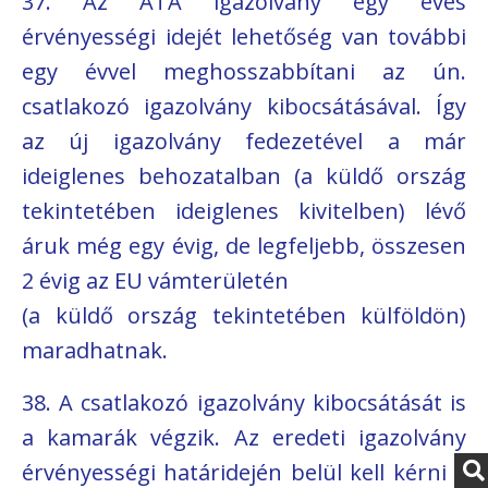
37. Az ATA igazolvány egy éves
érvényességi idejét lehetőség van további
egy évvel meghosszabbítani az ún.
csatlakozó igazolvány kibocsátásával. Így
az új igazolvány fedezetével a már
ideiglenes behozatalban (a küldő ország
tekintetében ideiglenes kivitelben) lévő
áruk még egy évig, de legfeljebb, összesen
2 évig az EU vámterületén
(a küldő ország tekintetében külföldön)
maradhatnak.
38. A csatlakozó igazolvány kibocsátását is
a kamarák végzik. Az eredeti igazolvány
érvényességi határidején belül kell kérni a