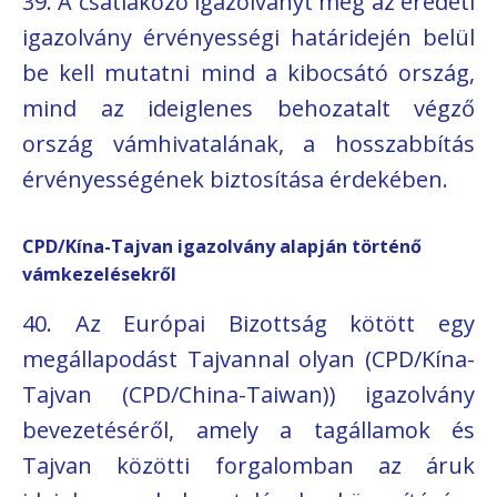
39. A csatlakozó igazolványt még az eredeti
igazolvány érvényességi határidején belül
be kell mutatni mind a kibocsátó ország,
mind az ideiglenes behozatalt végző
ország vámhivatalának, a hosszabbítás
érvényességének biztosítása érdekében.
CPD/Kína-Tajvan igazolvány alapján történő
vámkezelésekről
40. Az Európai Bizottság kötött egy
megállapodást Tajvannal olyan (CPD/Kína-
Tajvan (CPD/China-Taiwan)) igazolvány
bevezetéséről, amely a tagállamok és
Tajvan közötti forgalomban az áruk